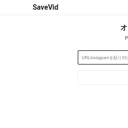
SaveVid
オ
P